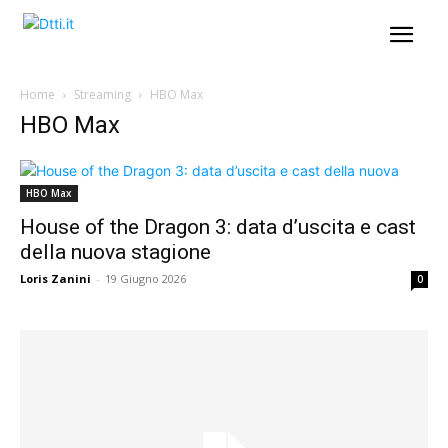
Home
Streaming
HBO Max
HBO Max
HBO Max
House of the Dragon 3: data d’uscita e cast
della nuova stagione
Loris Zanini
-
19 Giugno 2026
0