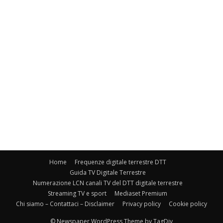
Home
Frequenze digitale terrestre DTT
Guida TV Digitale Terrestre
Numerazione LCN canali TV del DTT digitale terrestre
Streaming TV e sport
Mediaset Premium
Chi siamo – Contattaci – Disclaimer
Privacy policy
Cookie policy
© Newspaper WordPress Theme by TagDiv