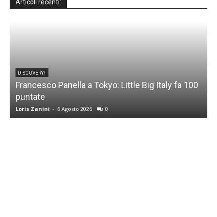
Articoli recenti:
DISCOVERY+
Francesco Panella a Tokyo: Little Big Italy fa 100
puntate
C
Loris Zanini
-
6 Agosto 2026
0
L