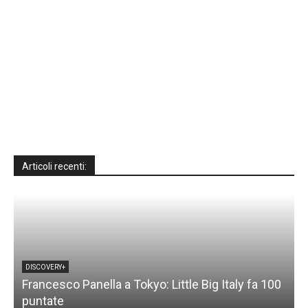
Articoli recenti:
DISCOVERY+
Francesco Panella a Tokyo: Little Big Italy fa 100
puntate
C