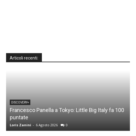
Articoli recenti:
DISCOVERY+
Francesco Panella a Tokyo: Little Big Italy fa 100
puntate
C
Loris Zanini
-
6 Agosto 2026
0
L