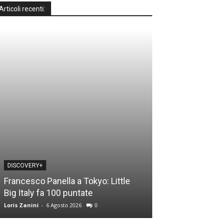
Articoli recenti:
DISCOVERY+
DISCOVERY+
Francesco Panella a Tokyo: Little
Casa a prima vi
Big Italy fa 100 puntate
time: le novità
Loris Zanini
-
6 Agosto 2026
0
Loris Zanini
-
5 Ago