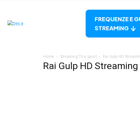
FREQUENZE E G
STREAMING
Home
Streaming TV e sport
Rai Gulp HD Streami
Rai Gulp HD Streaming