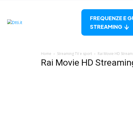
FREQUENZE E G
STREAMING
Home
Streaming TV e sport
Rai Movie HD Stream
Rai Movie HD Streamin