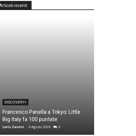
Articoli recenti:
DISCOVERY+
DISCOVERY+
Francesco Panella a Tokyo: Little
Casa a prima vi
Big Italy fa 100 puntate
time: le novità
Loris Zanini
-
6 Agosto 2026
0
Loris Zanini
-
5 Ago