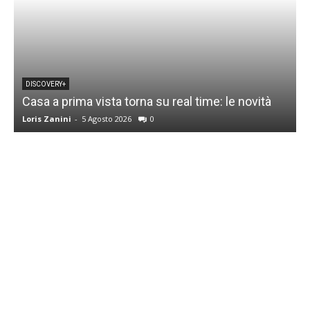
DISCOVERY+
Casa a prima vista torna su real time: le novità
M
Loris Zanini
-
5 Agosto 2026
0
L