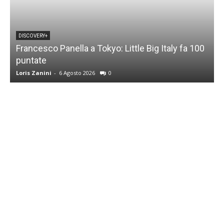
DISCOVERY+
Francesco Panella a Tokyo: Little Big Italy fa 100
puntate
C
Loris Zanini
-
6 Agosto 2026
0
L