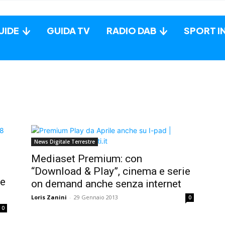
UIDE
GUIDA TV
RADIO DAB
SPORT I
News Digitale Terrestre
Mediaset Premium: con
“Download & Play”, cinema e serie
 e
on demand anche senza internet
Loris Zanini
-
29 Gennaio 2013
0
0