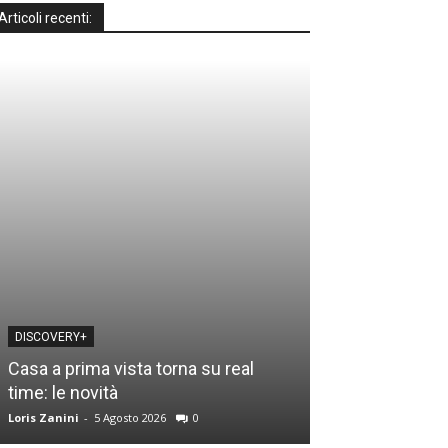
Articoli recenti:
DISCOVERY+
MOTO GP
Casa a prima vista torna su real
Motomondiale a
time: le novità
guida tv e gli o
Loris Zanini
-
5 Agosto 2026
0
Loris Zanini
-
3 Ago