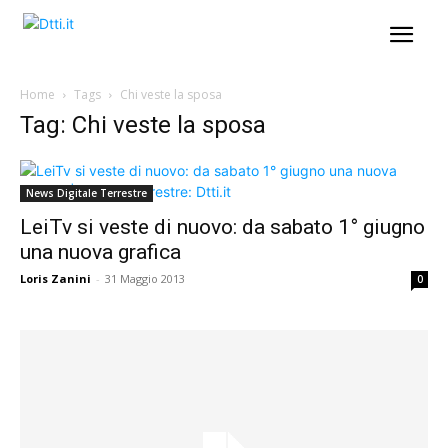
Home
Tags
Chi veste la sposa
Tag: Chi veste la sposa
News Digitale Terrestre
LeiTv si veste di nuovo: da sabato 1° giugno
una nuova grafica
Loris Zanini
-
31 Maggio 2013
0