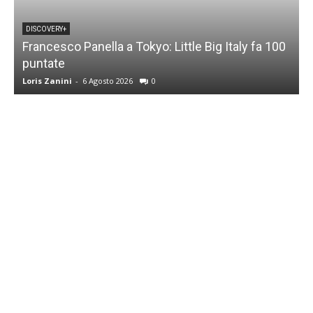
DISCOVERY+
Francesco Panella a Tokyo: Little Big Italy fa 100
puntate
C
Loris Zanini
-
6 Agosto 2026
0
L