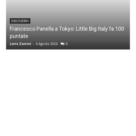
DISCOVERY+
Francesco Panella a Tokyo: Little Big Italy fa 100
puntate
C
Loris Zanini
-
6 Agosto 2026
0
L