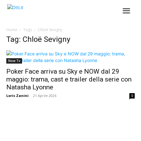
Home
Tags
Chloë Sevigny
Tag: Chloë Sevigny
Now Tv
Poker Face arriva su Sky e NOW dal 29
maggio: trama, cast e trailer della serie con
Natasha Lyonne
Loris Zanini
-
21 Aprile 2026
0