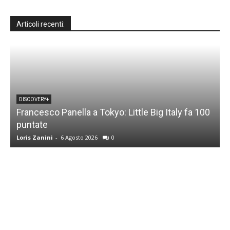
Articoli recenti:
DISCOVERY+
Francesco Panella a Tokyo: Little Big Italy fa 100
puntate
C
Loris Zanini
-
6 Agosto 2026
0
L