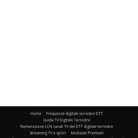
Home
Frequenze digitale terrestre DTT
Guida TV Digitale Terrestre
Numerazione LCN canali TV del DTT digitale terrestre
Streaming TV e sport
Mediaset Premium