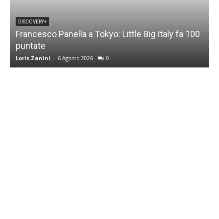
DISCOVERY+
Francesco Panella a Tokyo: Little Big Italy fa 100
puntate
C
Loris Zanini
-
6 Agosto 2026
0
L