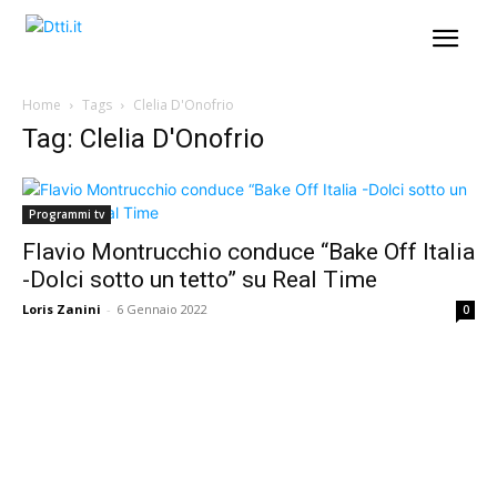
Home
Tags
Clelia D'Onofrio
Tag: Clelia D'Onofrio
Programmi tv
Flavio Montrucchio conduce “Bake Off Italia
-Dolci sotto un tetto” su Real Time
Loris Zanini
-
6 Gennaio 2022
0