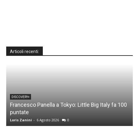
Articoli recenti:
DISCOVERY+
Francesco Panella a Tokyo: Little Big Italy fa 100
puntate
C
Loris Zanini
-
6 Agosto 2026
0
L