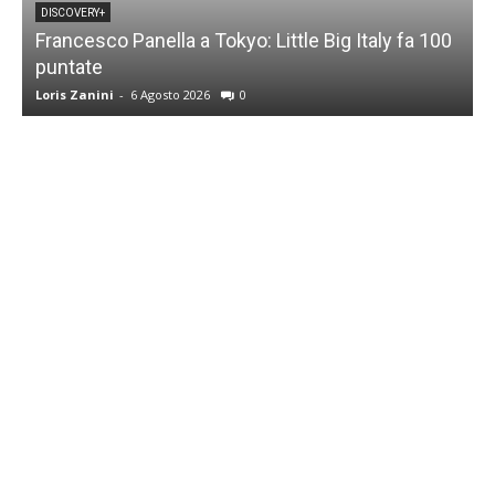
DISCOVERY+
Francesco Panella a Tokyo: Little Big Italy fa 100
puntate
C
Loris Zanini
-
6 Agosto 2026
0
L