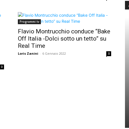
Programmi tv
Flavio Montrucchio conduce “Bake
Off Italia -Dolci sotto un tetto” su
Real Time
Loris Zanini
-
6 Gennaio 2022
0
0