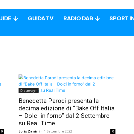
UIDE
GUIDA TV
RADIO DAB
SPORT I
Discovery+
Benedetta Parodi presenta la
decima edizione di “Bake Off Italia
– Dolci in forno” dal 2 Settembre
su Real Time
Loris Zanini
-
1 Settembre 2022
0
0