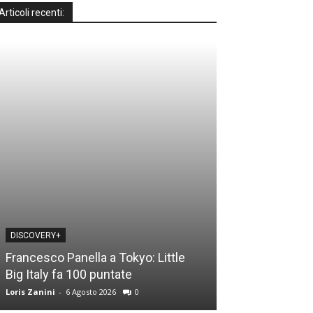
Articoli recenti:
DISCOVERY+
DISCOVERY+
Francesco Panella a Tokyo: Little
Casa a prima vi
Big Italy fa 100 puntate
time: le novità
Loris Zanini
-
6 Agosto 2026
0
Loris Zanini
-
5 Ago