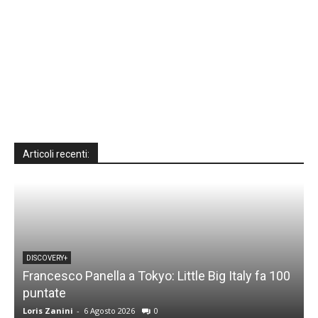
Articoli recenti:
DISCOVERY+
Francesco Panella a Tokyo: Little Big Italy fa 100
puntate
C
Loris Zanini
-
6 Agosto 2026
0
L