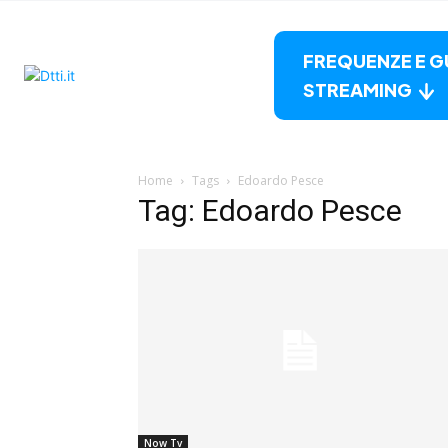
FREQUENZE E G
STREAMING
Home
Tags
Edoardo Pesce
Tag: Edoardo Pesce
Now Tv