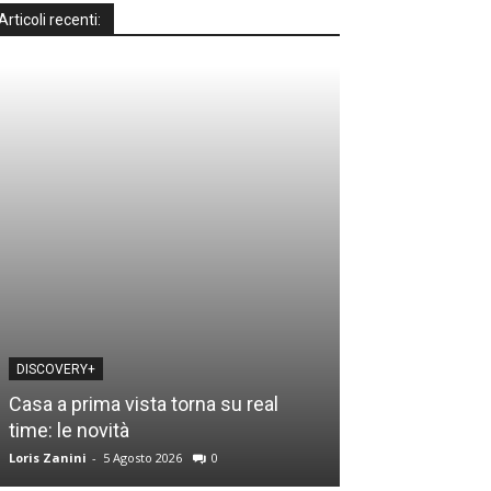
Articoli recenti:
DISCOVERY+
MOTO GP
Casa a prima vista torna su real
Motomondiale a
time: le novità
guida tv e gli o
Loris Zanini
-
5 Agosto 2026
0
Loris Zanini
-
3 Ago