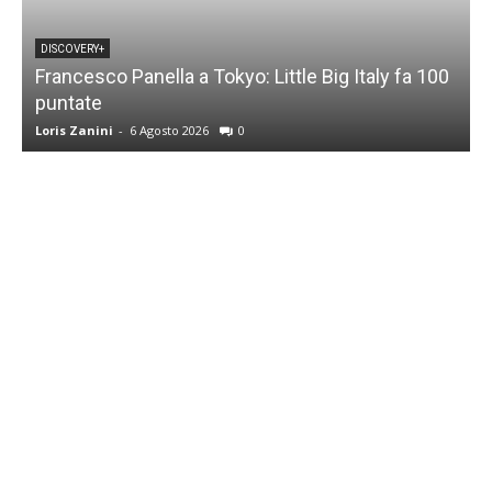
DISCOVERY+
Francesco Panella a Tokyo: Little Big Italy fa 100
puntate
C
Loris Zanini
-
6 Agosto 2026
0
L