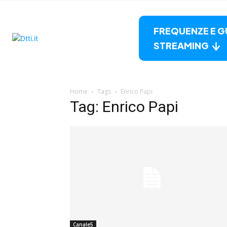
FREQUENZE E G
STREAMING
Home
Tags
Enrico Papi
Tag: Enrico Papi
Canale5