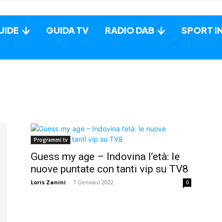
UIDE
GUIDA TV
RADIO DAB
SPORT I
Programmi tv
Guess my age – Indovina l’età: le
nuove puntate con tanti vip su TV8
Loris Zanini
-
7 Gennaio 2022
0