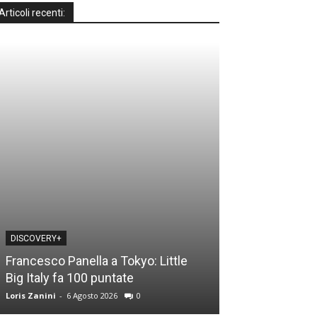
Articoli recenti:
DISCOVERY+
DISCOVERY+
Francesco Panella a Tokyo: Little
Casa a prima vi
Big Italy fa 100 puntate
time: le novità
Loris Zanini
-
6 Agosto 2026
0
Loris Zanini
-
5 Ago