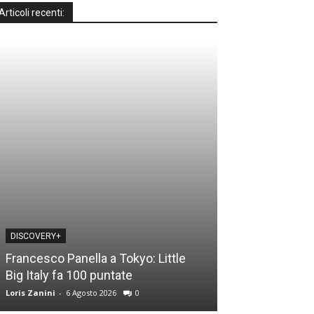
Articoli recenti:
DISCOVERY+
DISCOVERY+
Francesco Panella a Tokyo: Little
Casa a prima vi
Big Italy fa 100 puntate
time: le novità
Loris Zanini
-
6 Agosto 2026
0
Loris Zanini
-
5 Ago