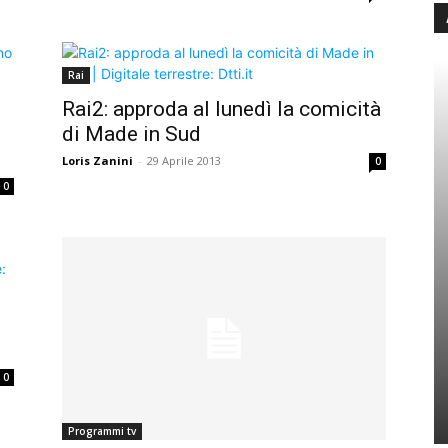
Rai
Rai2: approda al lunedì la comicità
di Made in Sud
Loris Zanini
-
29 Aprile 2013
0
0
0
Programmi tv