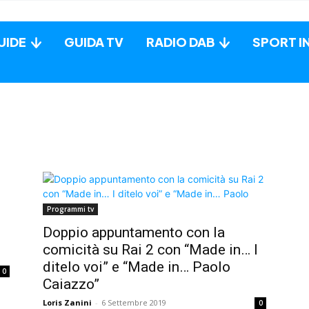
UIDE
GUIDA TV
RADIO DAB
SPORT I
Programmi tv
Doppio appuntamento con la
comicità su Rai 2 con “Made in… I
ditelo voi” e “Made in… Paolo
0
Caiazzo”
Loris Zanini
-
6 Settembre 2019
0