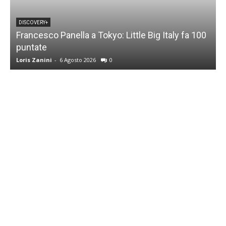
DISCOVERY+
Francesco Panella a Tokyo: Little Big Italy fa 100
puntate
C
Loris Zanini
-
6 Agosto 2026
0
L