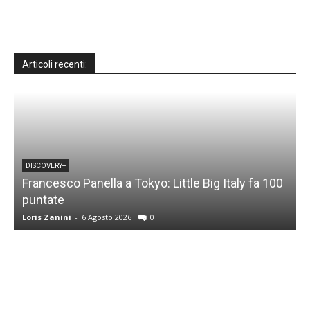
Articoli recenti:
DISCOVERY+
Francesco Panella a Tokyo: Little Big Italy fa 100
puntate
C
Loris Zanini
-
6 Agosto 2026
0
L