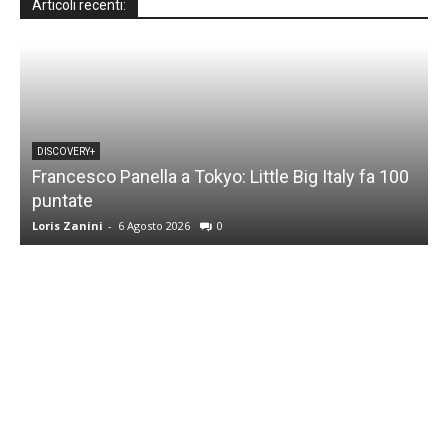
Articoli recenti:
DISCOVERY+
Francesco Panella a Tokyo: Little Big Italy fa 100
puntate
C
Loris Zanini
-
6 Agosto 2026
0
L