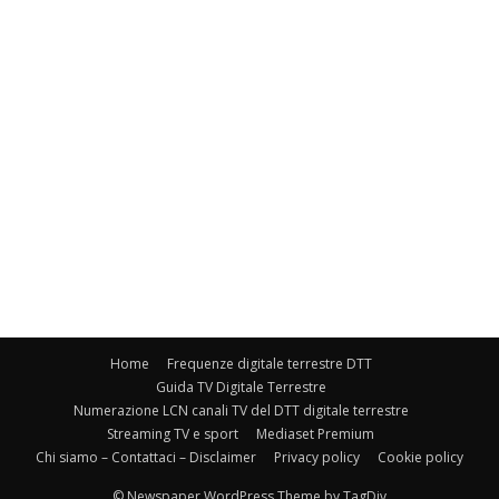
Home
Frequenze digitale terrestre DTT
Guida TV Digitale Terrestre
Numerazione LCN canali TV del DTT digitale terrestre
Streaming TV e sport
Mediaset Premium
Chi siamo – Contattaci – Disclaimer
Privacy policy
Cookie policy
© Newspaper WordPress Theme by TagDiv