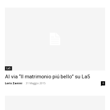
La5
Al via “Il matrimonio piú bello” su La5
Loris Zanini
-
31 Maggio 2015
0