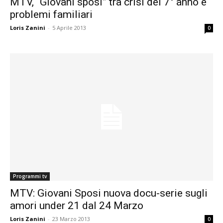
MTV, “Giovani sposi” tra crisi del 7° anno e
problemi familiari
Loris Zanini
-
5 Aprile 2013
0
Programmi tv
MTV: Giovani Sposi nuova docu-serie sugli
amori under 21 dal 24 Marzo
Loris Zanini
-
23 Marzo 2013
0