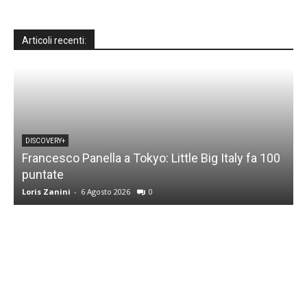
Articoli recenti:
DISCOVERY+
Francesco Panella a Tokyo: Little Big Italy fa 100
puntate
C
Loris Zanini
-
6 Agosto 2026
0
L