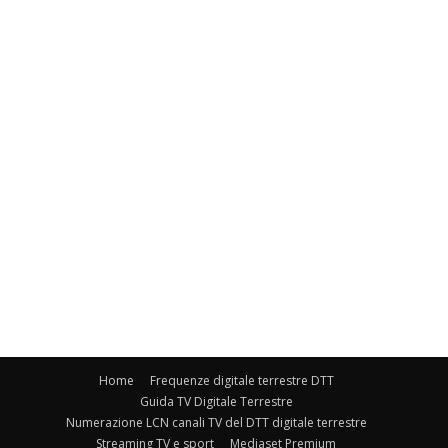
Home
Frequenze digitale terrestre DTT
Guida TV Digitale Terrestre
Numerazione LCN canali TV del DTT digitale terrestre
Streaming TV e sport
Mediaset Premium