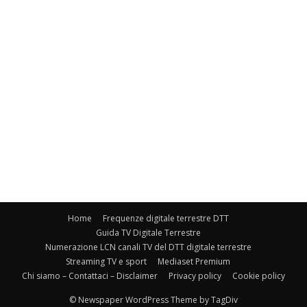
Home
Frequenze digitale terrestre DTT
Guida TV Digitale Terrestre
Numerazione LCN canali TV del DTT digitale terrestre
Streaming TV e sport
Mediaset Premium
Chi siamo – Contattaci – Disclaimer
Privacy policy
Cookie policy
© Newspaper WordPress Theme by TagDiv