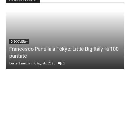
DISCOVERY+
Francesco Panella a Tokyo: Little Big Italy fa 100
puntate
C
Loris Zanini
-
6 Agosto 2026
0
L