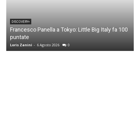
DISCOVERY+
Francesco Panella a Tokyo: Little Big Italy fa 100
puntate
C
Loris Zanini
-
6 Agosto 2026
0
L