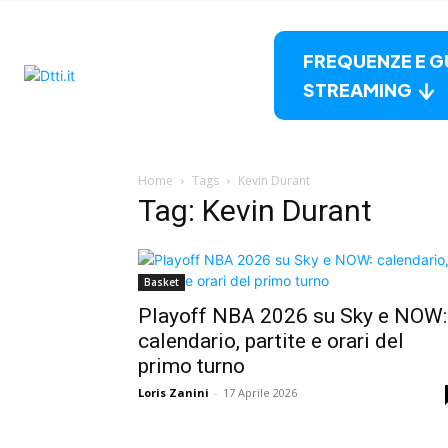
FREQUENZE E G
STREAMING
Home
Tags
Kevin Durant
Tag: Kevin Durant
Basket
Playoff NBA 2026 su Sky e NOW:
calendario, partite e orari del
primo turno
Loris Zanini
-
17 Aprile 2026