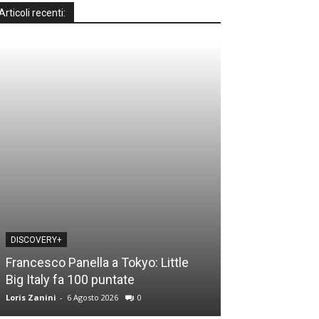
Articoli recenti:
DISCOVERY+
DISCOVERY+
Francesco Panella a Tokyo: Little
Casa a prima vi
Big Italy fa 100 puntate
time: le novità
Loris Zanini
-
6 Agosto 2026
0
Loris Zanini
-
5 Ago