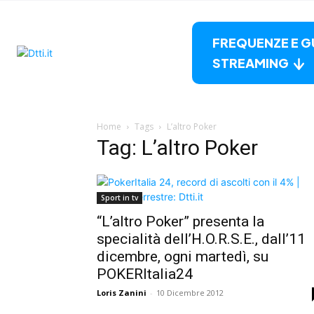
FREQUENZE E G
STREAMING
Home
Tags
L’altro Poker
Tag: L’altro Poker
Sport in tv
“L’altro Poker” presenta la
specialità dell’H.O.R.S.E., dall’11
dicembre, ogni martedì, su
POKERItalia24
Loris Zanini
-
10 Dicembre 2012