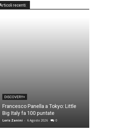
Articoli recenti:
DISCOVERY+
DISCOVERY+
Francesco Panella a Tokyo: Little
Casa a prima vi
Big Italy fa 100 puntate
time: le novità
Loris Zanini
-
6 Agosto 2026
0
Loris Zanini
-
5 Ago