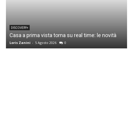
DISCOVERY+
Casa a prima vista torna su real time: le novità
M
Loris Zanini
-
5 Agosto 2026
0
L