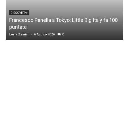
DISCOVERY+
Francesco Panella a Tokyo: Little Big Italy fa 100
puntate
C
Loris Zanini
-
6 Agosto 2026
0
L