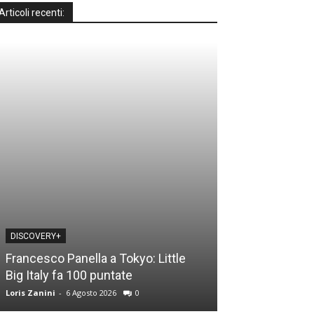
Articoli recenti:
DISCOVERY+
DISCOVERY+
Francesco Panella a Tokyo: Little
Casa a prima vi
Big Italy fa 100 puntate
time: le novità
Loris Zanini
-
6 Agosto 2026
0
Loris Zanini
-
5 Ago