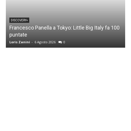
DISCOVERY+
Francesco Panella a Tokyo: Little Big Italy fa 100
puntate
C
Loris Zanini
-
6 Agosto 2026
0
L