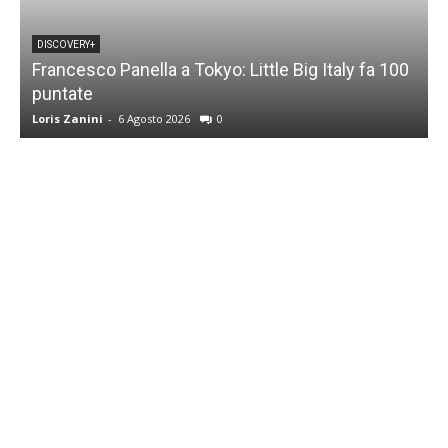
DISCOVERY+
Francesco Panella a Tokyo: Little Big Italy fa 100
puntate
C
Loris Zanini
-
6 Agosto 2026
0
L