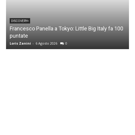
DISCOVERY+
Francesco Panella a Tokyo: Little Big Italy fa 100
puntate
C
Loris Zanini
-
6 Agosto 2026
0
L