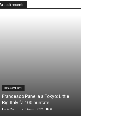
Articoli recenti:
DISCOVERY+
DISCOVERY+
Francesco Panella a Tokyo: Little
Casa a prima vi
Big Italy fa 100 puntate
time: le novità
Loris Zanini
-
6 Agosto 2026
0
Loris Zanini
-
5 Ago