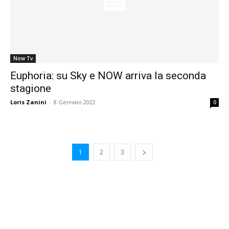
Now Tv
Euphoria: su Sky e NOW arriva la seconda
stagione
Loris Zanini
-
8 Gennaio 2022
0
1
2
3