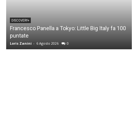
DISCOVERY+
Francesco Panella a Tokyo: Little Big Italy fa 100
puntate
C
Loris Zanini
-
6 Agosto 2026
0
L