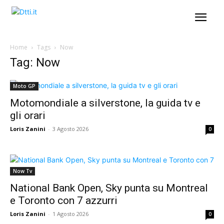
Home
Tags
Now
Tag: Now
Moto GP
Motomondiale a silverstone, la guida tv e
gli orari
Loris Zanini
-
3 Agosto 2026
0
Now Tv
National Bank Open, Sky punta su Montreal
e Toronto con 7 azzurri
Loris Zanini
-
1 Agosto 2026
0