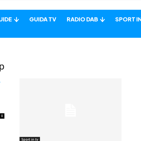
UIDE
GUIDA TV
RADIO DAB
SPORT I
p
0
Sport in tv