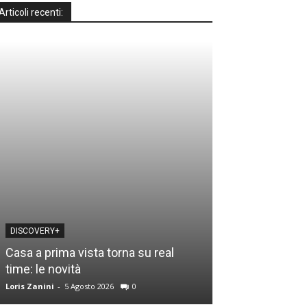
Articoli recenti:
DISCOVERY+
MOTO GP
Casa a prima vista torna su real
Motomondiale a
time: le novità
guida tv e gli o
Loris Zanini
-
5 Agosto 2026
0
Loris Zanini
-
3 Ago