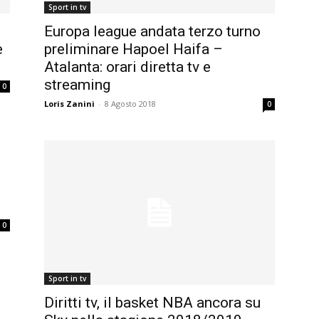
Sport in tv
Europa league andata terzo turno
e
preliminare Hapoel Haifa –
Atalanta: orari diretta tv e
streaming
0
Loris Zanini
-
8 Agosto 2018
0
0
Sport in tv
Diritti tv, il basket NBA ancora su