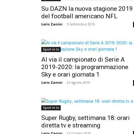
Su DAZN la nuova stagione 2019
del football americano NFL
Loris Zanini
-
5 Settembre 2019
Sport in tv
Al via il campionato di Serie A
2019-2020: la programmazione
Sky e orari giornata 1
Loris Zanini
-
23 Agosto 2019
Sport in tv
Super Rugby, settimana 18: orari
diretta tv e streaming
Loris Zanini
-
13 Giugno 2019