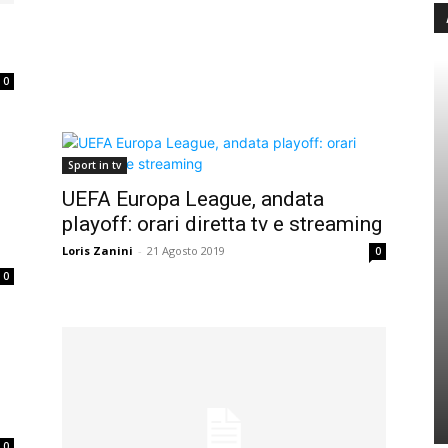
0
Sport in tv
UEFA Europa League, andata
playoff: orari diretta tv e streaming
Loris Zanini
-
21 Agosto 2019
0
0
0