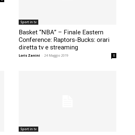
Sport in tv
Basket “NBA” – Finale Eastern
Conference: Raptors-Bucks: orari
diretta tv e streaming
Loris Zanini
-
24 Maggio 2019
0
Sport in tv