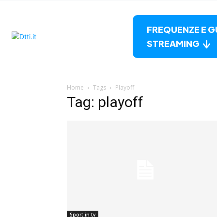
FREQUENZE E G
STREAMING
Home
Tags
Playoff
Tag: playoff
Sport in tv