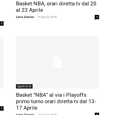
Basket NBA, orari diretta tv dal 20
e
al 23 Aprile
Loris Zanini
-
19 Aprile 2019
0
0
Sport in tv
Basket “NBA” al via i Playoffs
primo turno orari diretta tv dal 13-
17 Aprile
0
Loris Zanini
-
12 Aprile 2019
0