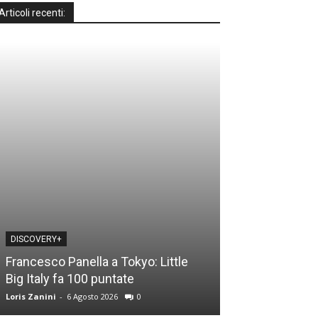
Articoli recenti:
DISCOVERY+
DISCOVERY+
Francesco Panella a Tokyo: Little
Casa a prima vi
Big Italy fa 100 puntate
time: le novità
Loris Zanini
-
6 Agosto 2026
0
Loris Zanini
-
5 Ago