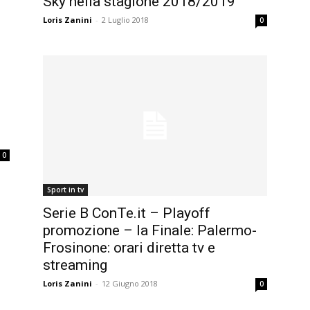
Sky nella stagione 2018/2019
Loris Zanini
-
2 Luglio 2018
0
0
Sport in tv
Serie B ConTe.it – Playoff
promozione – la Finale: Palermo-
Frosinone: orari diretta tv e
streaming
Loris Zanini
-
12 Giugno 2018
0