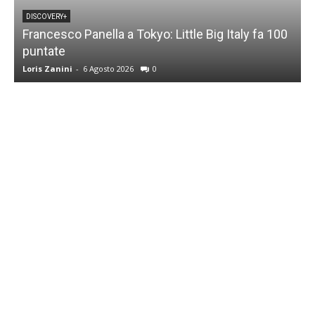
DISCOVERY+
Francesco Panella a Tokyo: Little Big Italy fa 100
puntate
C
Loris Zanini
-
6 Agosto 2026
0
L