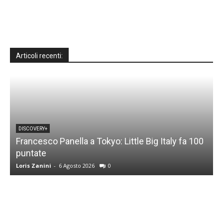
Articoli recenti:
DISCOVERY+
Francesco Panella a Tokyo: Little Big Italy fa 100
puntate
C
Loris Zanini
-
6 Agosto 2026
0
L