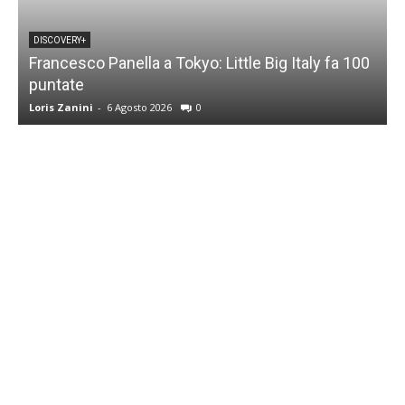
DISCOVERY+
Francesco Panella a Tokyo: Little Big Italy fa 100
puntate
C
Loris Zanini
-
6 Agosto 2026
0
L