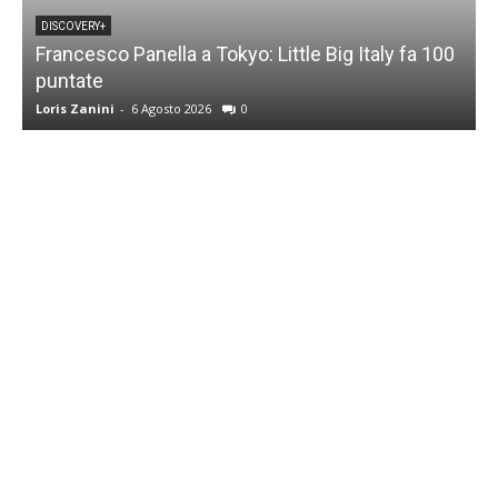
DISCOVERY+
Francesco Panella a Tokyo: Little Big Italy fa 100
puntate
C
Loris Zanini
-
6 Agosto 2026
0
L