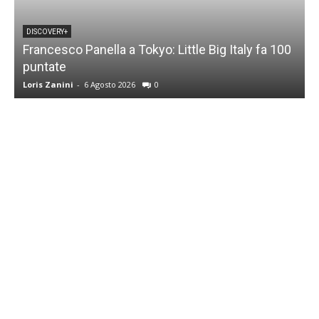
DISCOVERY+
Francesco Panella a Tokyo: Little Big Italy fa 100
puntate
C
Loris Zanini
-
6 Agosto 2026
0
L