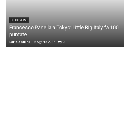
DISCOVERY+
Francesco Panella a Tokyo: Little Big Italy fa 100
puntate
C
Loris Zanini
-
6 Agosto 2026
0
L