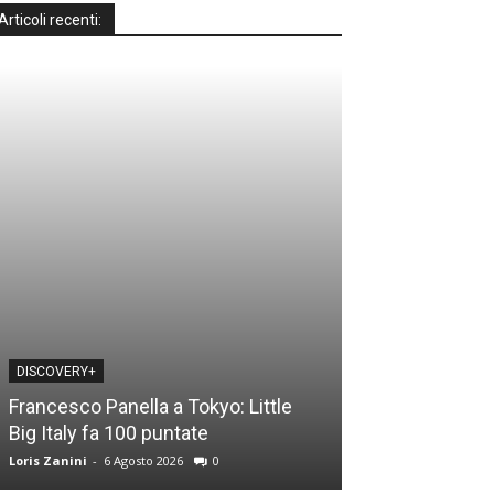
Articoli recenti:
DISCOVERY+
DISCOVERY+
Francesco Panella a Tokyo: Little
Casa a prima vi
Big Italy fa 100 puntate
time: le novità
Loris Zanini
-
6 Agosto 2026
0
Loris Zanini
-
5 Ago