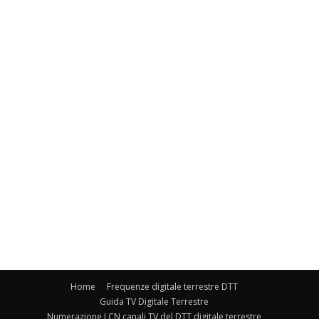
Home
Frequenze digitale terrestre DTT
Guida TV Digitale Terrestre
Numerazione LCN canali TV del DTT digitale terrestre