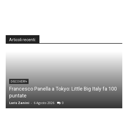
Articoli recenti:
DISCOVERY+
Francesco Panella a Tokyo: Little Big Italy fa 100
puntate
C
Loris Zanini
-
6 Agosto 2026
0
L