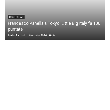
DISCOVERY+
Francesco Panella a Tokyo: Little Big Italy fa 100
puntate
C
Loris Zanini
-
6 Agosto 2026
0
L