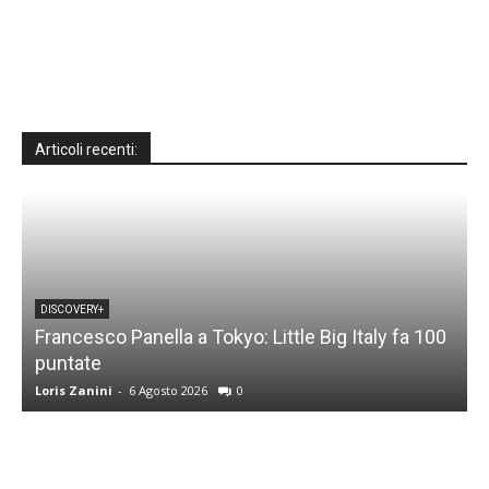
Articoli recenti:
DISCOVERY+
Francesco Panella a Tokyo: Little Big Italy fa 100
puntate
C
Loris Zanini
-
6 Agosto 2026
0
L