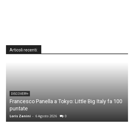
Articoli recenti:
DISCOVERY+
Francesco Panella a Tokyo: Little Big Italy fa 100
puntate
C
Loris Zanini
-
6 Agosto 2026
0
L